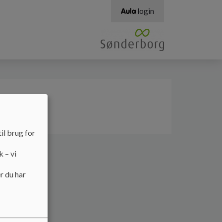
login
il brug for
k – vi
r du har