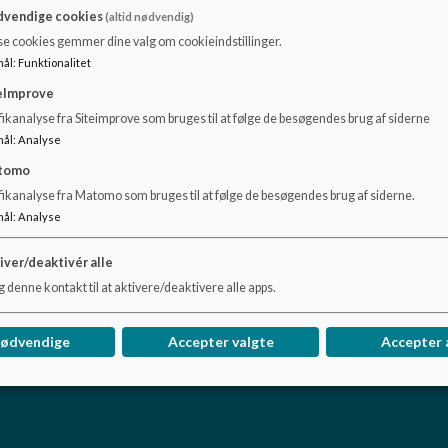
vendige cookies
(altid nødvendig)
vem Lysabild Børneunivers er så kig i vores informationsfolder og 
oner.
se cookies gemmer dine valg om cookieindstillinger.
mål
:
Funktionalitet
eImprove
nivers info folder
ikanalyse fra Siteimprove som bruges til at følge de besøgendes brug af siderne
mål
:
Analyse
tomo
fikanalyse fra Matomo som bruges til at følge de besøgendes brug af siderne.
mål
:
Analyse
iver/deaktivér alle
 denne kontakt til at aktivere/deaktivere alle apps.
k
nødvendige
Accepter valgte
Accepter 