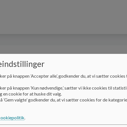
n
Skolen
SFO
Praktiske oplysninger
indstillinger
ker på knappen ’Accepter alle’, godkender du, at vi sætter cookies t
ker på knappen ’Kun nødvendige,’ sætter vi ikke cookies til statisti
 en cookie for at huske dit valg.
å ’Gem valgte’ godkender du, at vi sætter cookies for de kategorie
tionsfolder om Lysabild
nivers
cookiepolitik
.